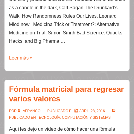
as a candle in the dark, Carl Sagan The Drunkard’s
Walk: How Randomness Rules Our Lives, Leonard
Mlodinow Medicina Trick or Treatment?: Alternative
Medicine on Trial, Simon Singh Bad Science: Quacks,
Hacks, and Big Pharma …
Libros
Leer más »
que
explican
el
Fórmula matricial para regresar
mundo
varios valores
POR
AFRANCO
PUBLICADO EL
ABRIL 28, 2016
PUBLICADO EN
TECNOLOGÍA, COMPUTACIÓN Y SISTEMAS
Aquí les dejo un video de cómo hacer una fórmula