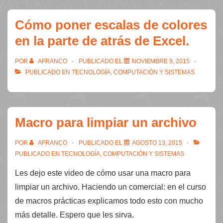
el
archivo
Cómo poner escalas de colores
de
en la parte de atrás de Excel.
macros
personales
POR
AFRANCO
PUBLICADO EL
NOVIEMBRE 9, 2015
PUBLICADO EN
TECNOLOGÍA, COMPUTACIÓN Y SISTEMAS
Macro para limpiar un archivo
POR
AFRANCO
PUBLICADO EL
AGOSTO 13, 2015
PUBLICADO EN
TECNOLOGÍA, COMPUTACIÓN Y SISTEMAS
Les dejo este video de cómo usar una macro para
limpiar un archivo. Haciendo un comercial: en el curso
de macros prácticas explicamos todo esto con mucho
más detalle. Espero que les sirva.