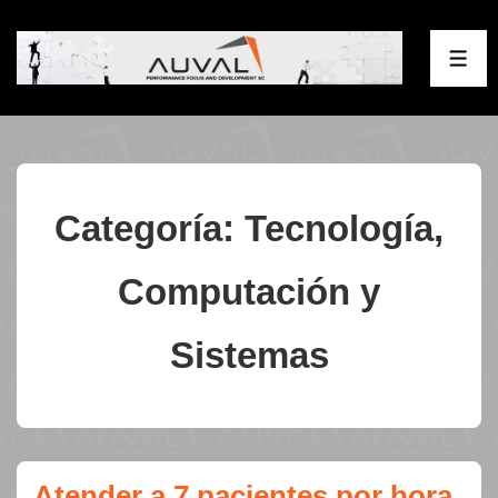
↓
Saltar
ME
al
contenido
principal
Categoría:
Tecnología,
Computación y
Sistemas
Atender a 7 pacientes por hora.