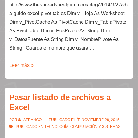
http://www.thespreadsheetguru.com/blog/2014/9/27/vb
a-guide-excel-pivot-tables Dim v_Hoja As Worksheet
Dim v_PivotCache As PivotCache Dim v_TablaPivote
As PivotTable Dim v_PosPivote As String Dim
v_DatosFuente As String Dim v_NombrePivote As
String ‘ Guarda el nombre que usará …
Código
Leer más »
para
generar
tablas
Pasar listado de archivos a
dinámicas
Excel
vacías
POR
AFRANCO
PUBLICADO EL
NOVIEMBRE 28, 2015
PUBLICADO EN
TECNOLOGÍA, COMPUTACIÓN Y SISTEMAS