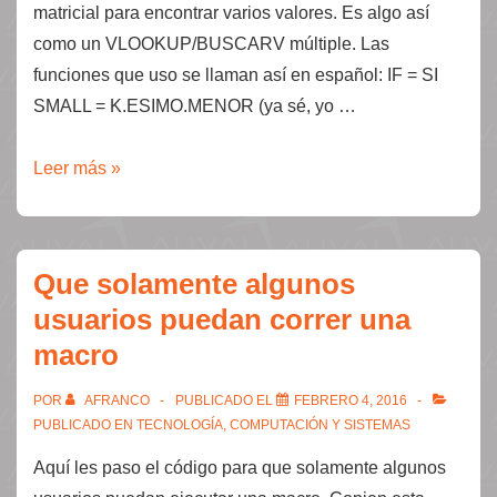
matricial para encontrar varios valores. Es algo así
como un VLOOKUP/BUSCARV múltiple. Las
funciones que uso se llaman así en español: IF = SI
SMALL = K.ESIMO.MENOR (ya sé, yo …
Fórmula
Leer más »
matricial
para
regresar
Que solamente algunos
varios
usuarios puedan correr una
valores
macro
POR
AFRANCO
PUBLICADO EL
FEBRERO 4, 2016
PUBLICADO EN
TECNOLOGÍA, COMPUTACIÓN Y SISTEMAS
Aquí les paso el código para que solamente algunos