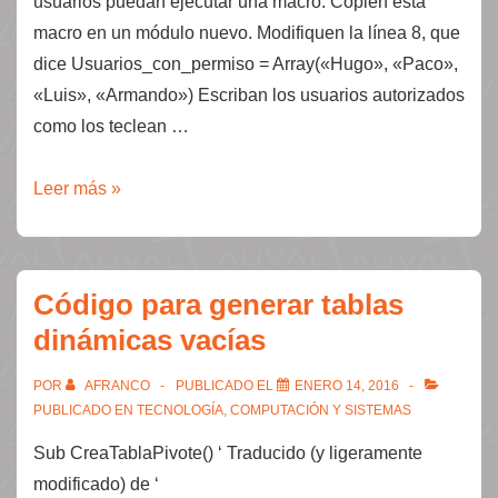
usuarios puedan ejecutar una macro. Copien esta
macro en un módulo nuevo. Modifiquen la línea 8, que
dice Usuarios_con_permiso = Array(«Hugo», «Paco»,
«Luis», «Armando») Escriban los usuarios autorizados
como los teclean …
Que
Leer más »
solamente
algunos
usuarios
Código para generar tablas
puedan
dinámicas vacías
correr
una
POR
AFRANCO
PUBLICADO EL
ENERO 14, 2016
macro
PUBLICADO EN
TECNOLOGÍA, COMPUTACIÓN Y SISTEMAS
Sub CreaTablaPivote() ‘ Traducido (y ligeramente
modificado) de ‘