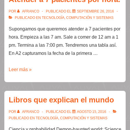
POR
AFRANCO
PUBLICADO EL
SEPTIEMBRE 26, 2016
PUBLICADO EN
TECNOLOGÍA, COMPUTACIÓN Y SISTEMAS
Supongamos que queremos atender a 7 pacientes por
hora. Empieza a las 7 am. Sale a comer de 12 am a 1
pm. Termina a las 7:00 pm. Tendremos una tabla así.
En A2 capturamos la fecha de la primera …
Atender
Leer más »
a
7
pacientes
Libros que explican el mundo
por
hora.
POR
AFRANCO
PUBLICADO EL
AGOSTO 15, 2016
PUBLICADO EN
TECNOLOGÍA, COMPUTACIÓN Y SISTEMAS
Ciencia y probabilidad Demon-haunted world: Science