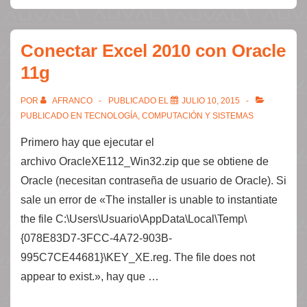
Conectar Excel 2010 con Oracle
11g
POR
AFRANCO
PUBLICADO EL
JULIO 10, 2015
PUBLICADO EN
TECNOLOGÍA, COMPUTACIÓN Y SISTEMAS
Primero hay que ejecutar el
archivo OracleXE112_Win32.zip que se obtiene de
Oracle (necesitan contraseña de usuario de Oracle). Si
sale un error de «The installer is unable to instantiate
the file C:\Users\Usuario\AppData\Local\Temp\
{078E83D7-3FCC-4A72-903B-
995C7CE44681}\KEY_XE.reg. The file does not
appear to exist.», hay que …