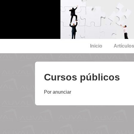
↓
Saltar
al
contenido
principal
Navegación
Inicio
Artículo
principal
Cursos públicos
Por anunciar