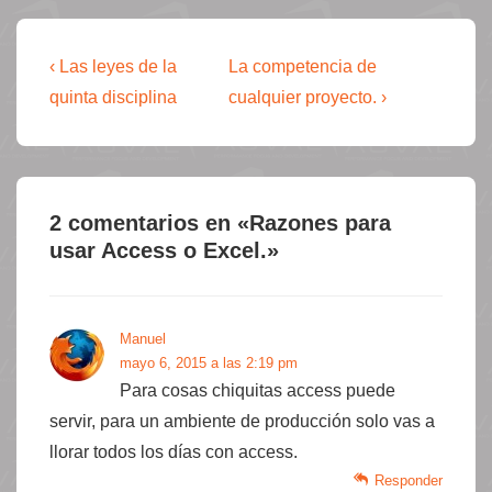
Navegación
La
La
‹ Las leyes de la
La competencia de
entrada
entrada
de
quinta disciplina
cualquier proyecto. ›
anterior
siguiente
entradas
es
es
2 comentarios en «
Razones para
usar Access o Excel.
»
Manuel
mayo 6, 2015 a las 2:19 pm
Para cosas chiquitas access puede
servir, para un ambiente de producción solo vas a
llorar todos los días con access.
Responder