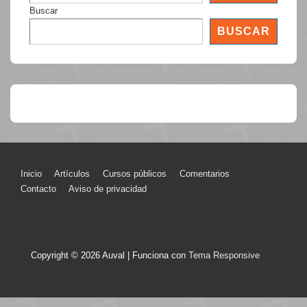
Buscar
BUSCAR
Menú
Inicio
Artículos
Cursos públicos
Comentarios
Contacto
Aviso de privacidad
del
pie
de
Copyright © 2026
Auval
| Funciona con
Tema Responsive
página