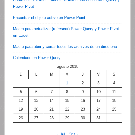
Power Pivot
Encontrar el objeto activo en Power Point
Macro para actualizar (refrescar) Power Query y Power Pivot
en Excel.
Macro para abrir y cerrar todos los archivos de un directorio
Calendario en Power Query
agosto 2018
D
L
M
X
J
V
S
1
2
3
4
5
6
7
8
9
10
11
12
13
14
15
16
17
18
19
20
21
22
23
24
25
26
27
28
29
30
31
« Jul
Oct »