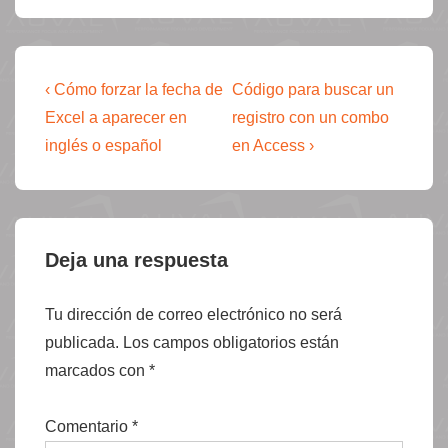
Navegación
La
La
‹ Cómo forzar la fecha de
Código para buscar un
entrada
entrada
de
Excel a aparecer en
registro con un combo
anterior
siguiente
inglés o español
en Access ›
entradas
es
es
Deja una respuesta
Tu dirección de correo electrónico no será
publicada.
Los campos obligatorios están
marcados con
*
Comentario
*