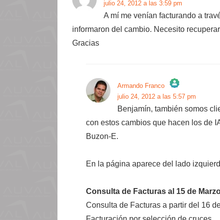
julio 24, 2012 a las 3:59 pm
A mí me venían facturando a tra
informaron del cambio. Necesito recupera
Gracias
Armando Franco
julio 24, 2012 a las 5:57 pm
¡La insignia de la «Persona real»!
Benjamín, también somos clie
Anti-Spam by CleanTalk
con estos cambios que hacen los de I
Buzon-E.
En la página aparece del lado izquierd
Consulta de Facturas al 15 de Marz
Consulta de Facturas a partir del 16 
Facturación por selección de cruces