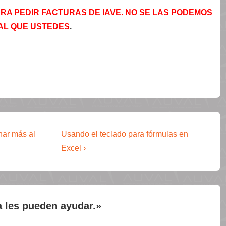
PARA PEDIR FACTURAS DE IAVE. NO SE LAS PODEMOS
UAL QUE USTEDES
.
La
nar más al
Usando el teclado para fórmulas en
entrada
Excel ›
siguiente
es
a les pueden ayudar.
»