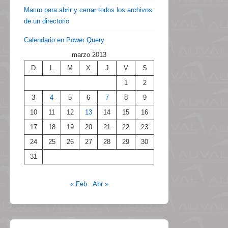
Macro para abrir y cerrar todos los archivos
de un directorio
Calendario en Power Query
marzo 2013
D
L
M
X
J
V
S
1
2
3
4
5
6
7
8
9
10
11
12
13
14
15
16
17
18
19
20
21
22
23
24
25
26
27
28
29
30
31
« Feb
Abr »