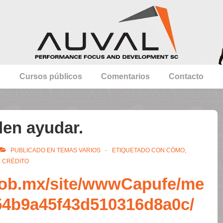
s
Cursos públicos
Comentarios
Contacto
den ayudar.
PUBLICADO EN
TEMAS VARIOS
ETIQUETADO CON
CÓMO
,
E CRÉDITO
gob.mx/site/wwwCapufe/me
54b9a45f43d510316d8a0c/