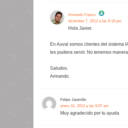
Armando Franco
diciembre 7, 2012 a las 9:19 pm
¡La insignia de la «Persona real»!
Hola Javier.
Anti-Spam by CleanTalk
En Auval somos clientes del sistema IAV
les pudiera servir. No tenemos manera
Saludos.
Armando.
Felipe Jaramillo
enero 16, 2013 a las 9:07 am
Muy agradecido por tu ayuda