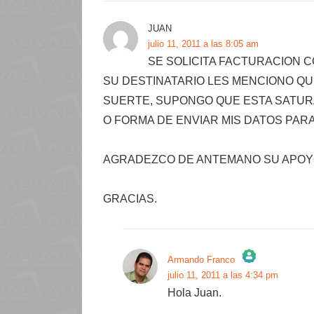
JUAN
julio 11, 2011 a las 8:05 am
SE SOLICITA FACTURACION C
SU DESTINATARIO LES MENCIONO QU
SUERTE, SUPONGO QUE ESTA SATUR
O FORMA DE ENVIAR MIS DATOS PAR
AGRADEZCO DE ANTEMANO SU APOY
GRACIAS.
Armando Franco
julio 11, 2011 a las 4:34 pm
¡La insignia de la «Persona real»!
Hola Juan.
Anti-Spam by CleanTalk