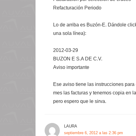
Refacturación Periodo
Lo de arriba es Buzón-E. Dándole clic
una sola línea):
2012-03-29
BUZON E S.A DE C.V.
Aviso importante
Ese aviso tiene las instrucciones par
mes las facturas y tenemos copia en l
pero espero que le sirva.
LAURA
septiembre 6, 2012 a las 2:36 pm