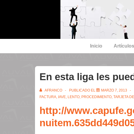
↓
Saltar
al
contenido
principal
Navegación
Inicio
Artículo
principal
En esta liga les pue
AFRANCO
PUBLICADO EL
MARZO 7, 2013
FACTURA
,
IAVE
,
LENTO
,
PROCEDIMIENTO
,
TARJETA D
http://www.capufe.
nuitem.635dd449d0