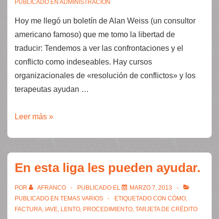
PUBLICADO EN
ADMINISTRACIÓN
Hoy me llegó un boletín de Alan Weiss (un consultor
americano famoso) que me tomo la libertad de
traducir: Tendemos a ver las confrontaciones y el
conflicto como indeseables. Hay cursos
organizacionales de «resolución de conflictos» y los
terapeutas ayudan …
Conflicto
Leer más »
en
las
organizaciones
En esta liga les pueden ayudar.
POR
AFRANCO
PUBLICADO EL
MARZO 7, 2013
PUBLICADO EN
TEMAS VARIOS
ETIQUETADO CON
CÓMO
,
FACTURA
,
IAVE
,
LENTO
,
PROCEDIMIENTO
,
TARJETA DE CRÉDITO