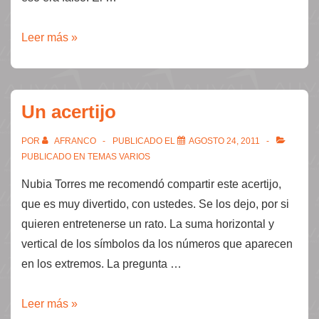
El
Leer más »
desempeño
y
la
Un acertijo
regresión
a
POR
AFRANCO
PUBLICADO EL
AGOSTO 24, 2011
la
PUBLICADO EN
TEMAS VARIOS
media
Nubia Torres me recomendó compartir este acertijo,
que es muy divertido, con ustedes. Se los dejo, por si
quieren entretenerse un rato. La suma horizontal y
vertical de los símbolos da los números que aparecen
en los extremos. La pregunta …
Un
Leer más »