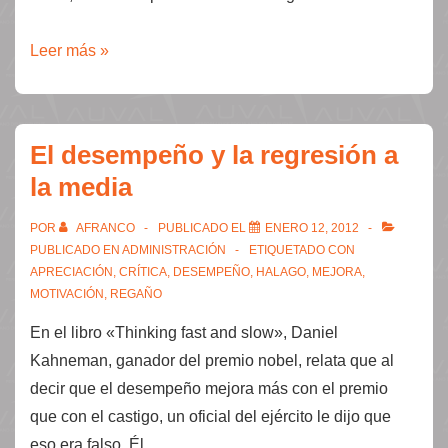
Cómo
Leer más »
ordenar
una
lista
El desempeño y la regresión a
la media
POR
AFRANCO
PUBLICADO EL
ENERO 12, 2012
PUBLICADO EN
ADMINISTRACIÓN
ETIQUETADO CON
APRECIACIÓN
,
CRÍTICA
,
DESEMPEÑO
,
HALAGO
,
MEJORA
,
MOTIVACIÓN
,
REGAÑO
En el libro «Thinking fast and slow», Daniel
Kahneman, ganador del premio nobel, relata que al
decir que el desempeño mejora más con el premio
que con el castigo, un oficial del ejército le dijo que
eso era falso. Él …