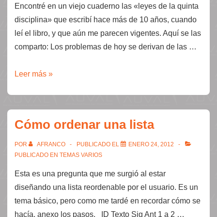
Encontré en un viejo cuaderno las «leyes de la quinta
disciplina» que escribí hace más de 10 años, cuando
leí el libro, y que aún me parecen vigentes. Aquí se las
comparto: Los problemas de hoy se derivan de las …
Las
Leer más »
leyes
de
la
Cómo ordenar una lista
quinta
disciplina
POR
AFRANCO
PUBLICADO EL
ENERO 24, 2012
PUBLICADO EN
TEMAS VARIOS
Esta es una pregunta que me surgió al estar
diseñando una lista reordenable por el usuario. Es un
tema básico, pero como me tardé en recordar cómo se
hacía, anexo los pasos. ID Texto Sig Ant 1 a 2 …