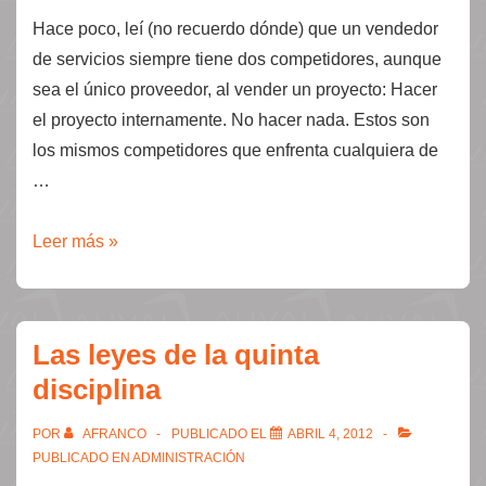
NO
Hace poco, leí (no recuerdo dónde) que un vendedor
terminas?
de servicios siempre tiene dos competidores, aunque
sea el único proveedor, al vender un proyecto: Hacer
el proyecto internamente. No hacer nada. Estos son
los mismos competidores que enfrenta cualquiera de
…
La
Leer más »
competencia
de
cualquier
Las leyes de la quinta
proyecto.
disciplina
POR
AFRANCO
PUBLICADO EL
ABRIL 4, 2012
PUBLICADO EN
ADMINISTRACIÓN