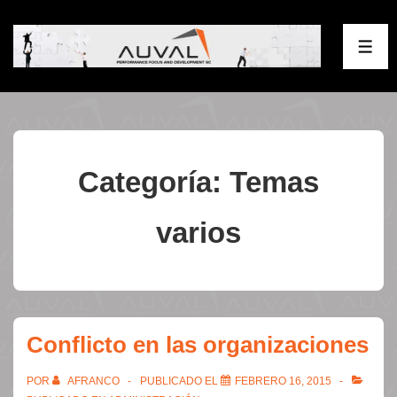
↓
Saltar
ME
al
contenido
principal
Categoría:
Temas
varios
Conflicto en las organizaciones
POR
AFRANCO
PUBLICADO EL
FEBRERO 16, 2015