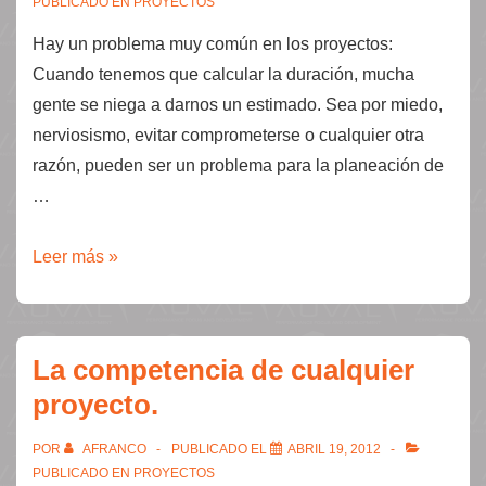
PUBLICADO EN
PROYECTOS
Hay un problema muy común en los proyectos:
Cuando tenemos que calcular la duración, mucha
gente se niega a darnos un estimado. Sea por miedo,
nerviosismo, evitar comprometerse o cualquier otra
razón, pueden ser un problema para la planeación de
…
¿No
Leer más »
sabes
cuándo
terminas?
La competencia de cualquier
Ok.
proyecto.
¿Antes
de
POR
AFRANCO
PUBLICADO EL
ABRIL 19, 2012
cuándo
PUBLICADO EN
PROYECTOS