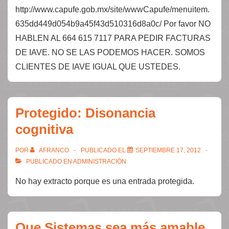
http://www.capufe.gob.mx/site/wwwCapufe/menuitem.
635dd449d054b9a45f43d510316d8a0c/ Por favor NO
HABLEN AL 664 615 7117 PARA PEDIR FACTURAS
DE IAVE. NO SE LAS PODEMOS HACER. SOMOS
CLIENTES DE IAVE IGUAL QUE USTEDES.
Protegido: Disonancia
cognitiva
POR
AFRANCO
PUBLICADO EL
SEPTIEMBRE 17, 2012
PUBLICADO EN
ADMINISTRACIÓN
No hay extracto porque es una entrada protegida.
Que Sistemas sea más amable.