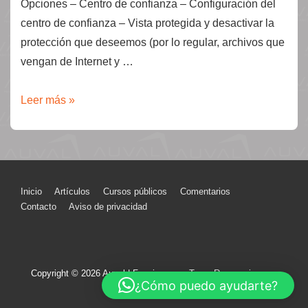
Opciones – Centro de confianza – Configuración del
centro de confianza – Vista protegida y desactivar la
protección que deseemos (por lo regular, archivos que
vengan de Internet y …
Instrucciones
Leer más »
para
desactivar
la
vista
Menú
Inicio
Artículos
Cursos públicos
Comentarios
protegida
Contacto
Aviso de privacidad
del
en
Office
pie
2010.
de
Copyright © 2026
Auval
| Funciona con
Tema Responsive
página
¿Cómo puedo ayudarte?