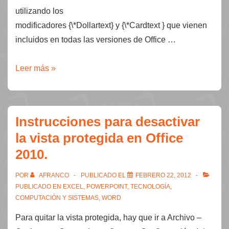
utilizando los
modificadores {\*Dollartext} y {\*Cardtext } que vienen
incluidos en todas las versiones de Office …
Cómo
Leer más »
traducir
números
a
Instrucciones para desactivar
palabras
la vista protegida en Office
en
2010.
Word.
POR
AFRANCO
PUBLICADO EL
FEBRERO 22, 2012
PUBLICADO EN
EXCEL
,
POWERPOINT
,
TECNOLOGÍA,
COMPUTACIÓN Y SISTEMAS
,
WORD
Para quitar la vista protegida, hay que ir a Archivo –