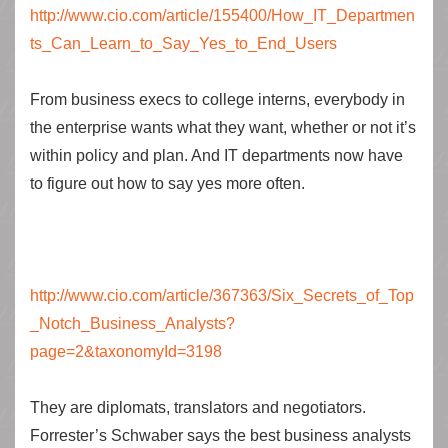
http://www.cio.com/article/155400/How_IT_Departmen
ts_Can_Learn_to_Say_Yes_to_End_Users
From business execs to college interns, everybody in
the enterprise wants what they want, whether or not it’s
within policy and plan. And IT departments now have
to figure out how to say yes more often.
http://www.cio.com/article/367363/Six_Secrets_of_Top
_Notch_Business_Analysts?
page=2&taxonomyId=3198
They are diplomats, translators and negotiators.
Forrester’s Schwaber says the best business analysts