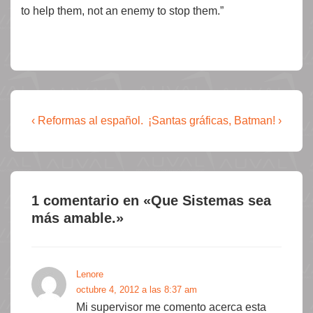
to help them, not an enemy to stop them.”
Navegación
La
La
‹ Reformas al español.
¡Santas gráficas, Batman! ›
entrada
entrada
de
anterior
siguiente
entradas
es
es
1 comentario en «
Que Sistemas sea
más amable.
»
Lenore
octubre 4, 2012 a las 8:37 am
Mi supervisor me comento acerca esta