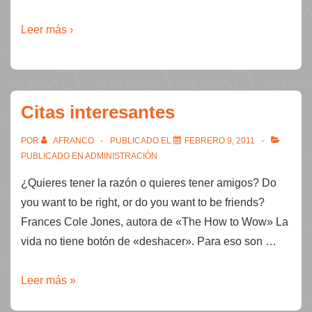
Leer más ›
Citas interesantes
POR
AFRANCO
PUBLICADO EL
FEBRERO 9, 2011
PUBLICADO EN
ADMINISTRACIÓN
¿Quieres tener la razón o quieres tener amigos? Do
you want to be right, or do you want to be friends?
Frances Cole Jones, autora de «The How to Wow» La
vida no tiene botón de «deshacer». Para eso son …
Citas
Leer más »
interesantes