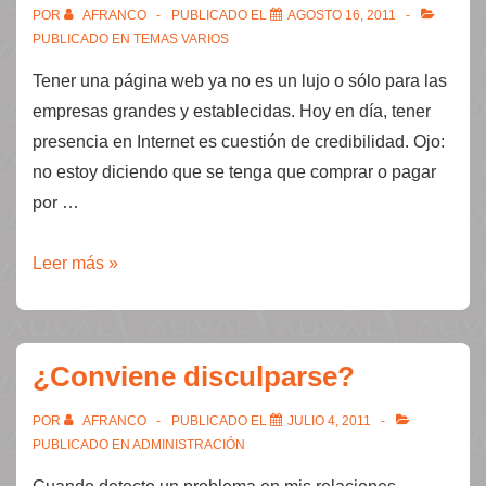
POR
AFRANCO
PUBLICADO EL
AGOSTO 16, 2011
PUBLICADO EN
TEMAS VARIOS
Tener una página web ya no es un lujo o sólo para las
empresas grandes y establecidas. Hoy en día, tener
presencia en Internet es cuestión de credibilidad. Ojo:
no estoy diciendo que se tenga que comprar o pagar
por …
Una
Leer más »
página
gratis
de
¿Conviene disculparse?
Facebook
para
POR
AFRANCO
PUBLICADO EL
JULIO 4, 2011
su
PUBLICADO EN
ADMINISTRACIÓN
empresa.