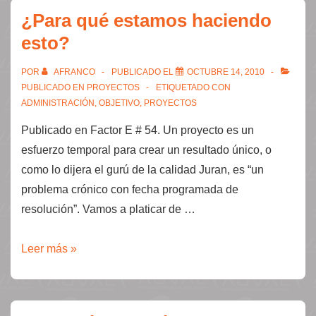
cambio.
¿Para qué estamos haciendo
esto?
POR
AFRANCO
PUBLICADO EL
OCTUBRE 14, 2010
PUBLICADO EN
PROYECTOS
ETIQUETADO CON
ADMINISTRACIÓN
,
OBJETIVO
,
PROYECTOS
Publicado en Factor E # 54. Un proyecto es un
esfuerzo temporal para crear un resultado único, o
como lo dijera el gurú de la calidad Juran, es “un
problema crónico con fecha programada de
resolución”. Vamos a platicar de …
¿Para
Leer más »
qué
estamos
haciendo