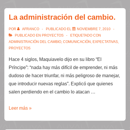
La administración del cambio.
POR
AFRANCO
PUBLICADO EL
NOVIEMBRE 7, 2010
PUBLICADO EN
PROYECTOS
ETIQUETADO CON
ADMINISTRACIÓN DEL CAMBIO
,
COMUNICACIÓN
,
EXPECTATIVAS
,
PROYECTOS
Hace 4 siglos, Maquiavelo dijo en su libro “El
Príncipe”: “nada hay más difícil de emprender, ni más
dudoso de hacer triunfar, ni más peligroso de manejar,
que introducir nuevas reglas”. Explicó que quienes
salen perdiendo en el cambio lo atacan …
La
Leer más »
administración
del