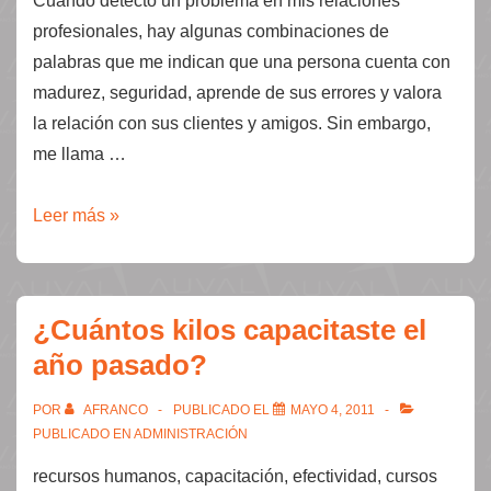
Cuando detecto un problema en mis relaciones
profesionales, hay algunas combinaciones de
palabras que me indican que una persona cuenta con
madurez, seguridad, aprende de sus errores y valora
la relación con sus clientes y amigos. Sin embargo,
me llama …
¿Conviene
Leer más »
disculparse?
¿Cuántos kilos capacitaste el
año pasado?
POR
AFRANCO
PUBLICADO EL
MAYO 4, 2011
PUBLICADO EN
ADMINISTRACIÓN
recursos humanos, capacitación, efectividad, cursos