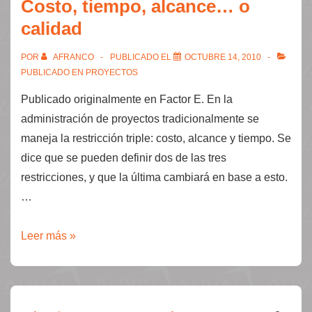
Costo, tiempo, alcance… o
esto?
calidad
POR
AFRANCO
PUBLICADO EL
OCTUBRE 14, 2010
PUBLICADO EN
PROYECTOS
Publicado originalmente en Factor E. En la
administración de proyectos tradicionalmente se
maneja la restricción triple: costo, alcance y tiempo. Se
dice que se pueden definir dos de las tres
restricciones, y que la última cambiará en base a esto.
…
Costo,
Leer más »
tiempo,
alcance…
o