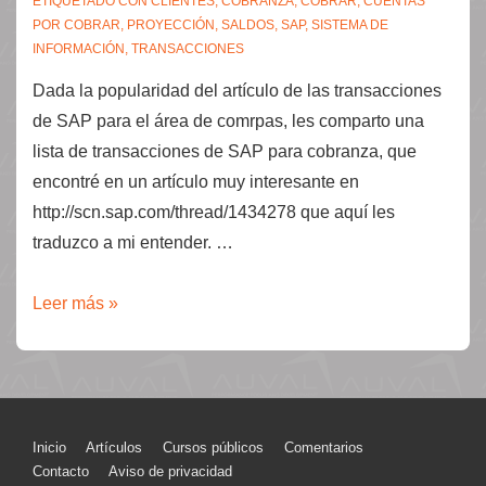
ETIQUETADO CON
CLIENTES
,
COBRANZA
,
COBRAR
,
CUENTAS
POR COBRAR
,
PROYECCIÓN
,
SALDOS
,
SAP
,
SISTEMA DE
INFORMACIÓN
,
TRANSACCIONES
Dada la popularidad del artículo de las transacciones
de SAP para el área de comrpas, les comparto una
lista de transacciones de SAP para cobranza, que
encontré en un artículo muy interesante en
http://scn.sap.com/thread/1434278 que aquí les
traduzco a mi entender. …
Transacciones
Leer más »
de
SAP
para
cuentas
Menú
Inicio
Artículos
Cursos públicos
Comentarios
por
Contacto
Aviso de privacidad
cobrar.