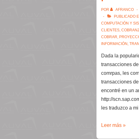
POR
AFRANCO
PUBLICADO 
COMPUTACIÓN Y SI
CLIENTES
,
COBRAN
COBRAR
,
PROYECC
INFORMACIÓN
,
TRA
Dada la popularid
transacciones de
comrpas, les com
transacciones d
encontré en un ar
http://scn.sap.c
les traduzco a m
Transacciones
Leer más »
de