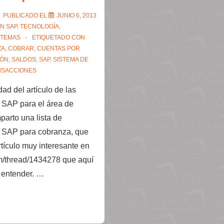
PUBLICADO EL
JUNIO 6, 2013
EN
SAP
,
TECNOLOGÍA,
STEMAS
ETIQUETADO CON
ZA
,
COBRAR
,
CUENTAS POR
IÓN
,
SALDOS
,
SAP
,
SISTEMA DE
NSACCIONES
ad del artículo de las
 SAP para el área de
parto una lista de
e SAP para cobranza, que
tículo muy interesante en
om/thread/1434278 que aquí
i entender. …