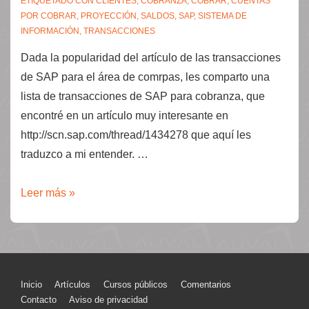
ETIQUETADO CON
CLIENTES
,
COBRANZA
,
COBRAR
,
CUENTAS
POR COBRAR
,
PROYECCIÓN
,
SALDOS
,
SAP
,
SISTEMA DE
INFORMACIÓN
,
TRANSACCIONES
Dada la popularidad del artículo de las transacciones
de SAP para el área de comrpas, les comparto una
lista de transacciones de SAP para cobranza, que
encontré en un artículo muy interesante en
http://scn.sap.com/thread/1434278 que aquí les
traduzco a mi entender. …
Transacciones
Leer más »
de
SAP
para
cuentas
Menú
Inicio
Artículos
Cursos públicos
Comentarios
por
Contacto
Aviso de privacidad
cobrar.